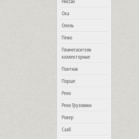
Ниссан
Ока
Опель
Пежо
Пламегасители
коллекторные
Понтиак
Порше
Рено
Рено Грузовики
Ровер
Сааб