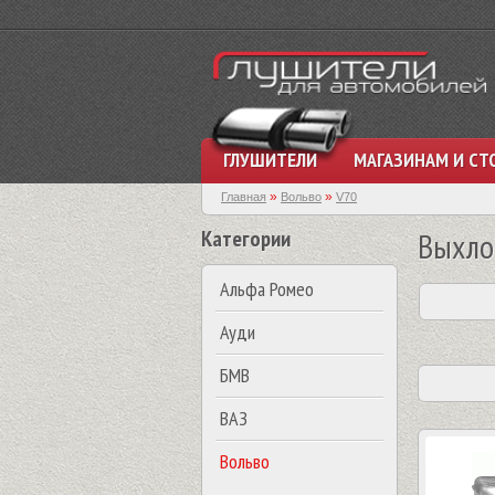
ГЛУШИТЕЛИ
МАГАЗИНАМ И СТ
»
»
Главная
Вольво
V70
Категории
Выхло
Альфа Ромео
Ауди
БМВ
ВАЗ
Вольво