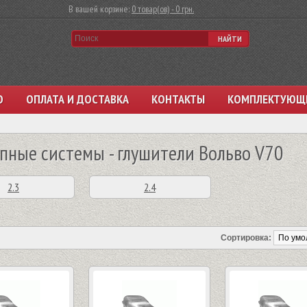
В вашей корзине:
0 товар(ов) - 0 грн.
НАЙТИ
О
ОПЛАТА И ДОСТАВКА
КОНТАКТЫ
КОМПЛЕКТУЮЩ
пные системы - глушители Вольво V70
2.3
2.4
Сортировка: