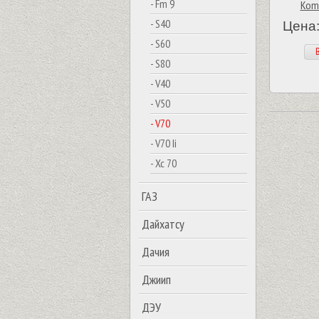
- Fm 9
Komb
- S40
Цена:
- S60
В
- S80
- V40
- V50
- V70
- V70 Ii
- Xc 70
ГАЗ
Дайхатсу
Дачия
Джиип
ДЭУ