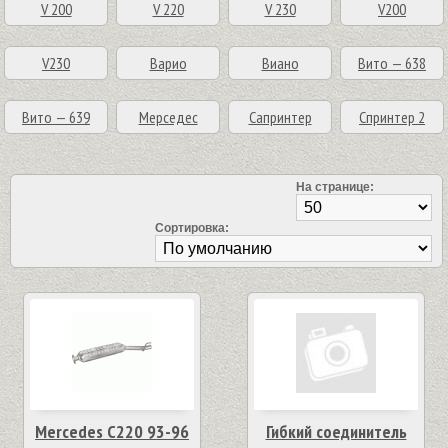
V 200
V 220
V 230
V200
V230
Варио
Виано
Вито — 638
Вито — 639
Мерседес
Сапринтер
Спринтер 2
На странице:
Сортировка:
Mercedes C220 93-96
Гибкий соединитель