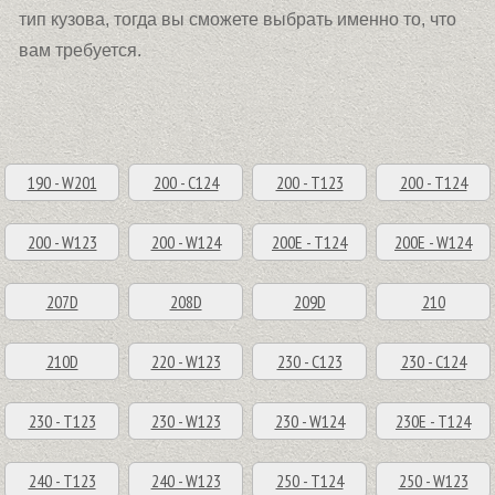
тип кузова, тогда вы сможете выбрать именно то, что
вам требуется.
190 - W201
200 - C124
200 - T123
200 - T124
200 - W123
200 - W124
200E - T124
200E - W124
207D
208D
209D
210
210D
220 - W123
230 - C123
230 - C124
230 - T123
230 - W123
230 - W124
230E - T124
240 - T123
240 - W123
250 - T124
250 - W123