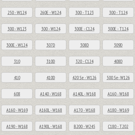
250 - W124
260E - W124
300 - T123
300 - T124
300 - W123
300 - W124
300E - C124
300E - T124
300E - W124
307D
308D
309D
310
310D
320 - C124
408D
410
410D
420 Se - W126
500 Se- W126
608
A140 - W168
A140L - W168
A160 - W168
A160 - W169
A160L - W168
A170 - W168
A180 - W169
A190 - W168
A190L - W168
B200 - W245
C180 - T202