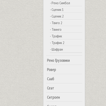
- Рено Симбол
- Сценик 1
- Сценик 2
- Твиго 2
- Твинго
- Трафик
- Трафик 2
- Шафран
Рено Грузовики
Ровер
Сааб
Сеат
Ситроен