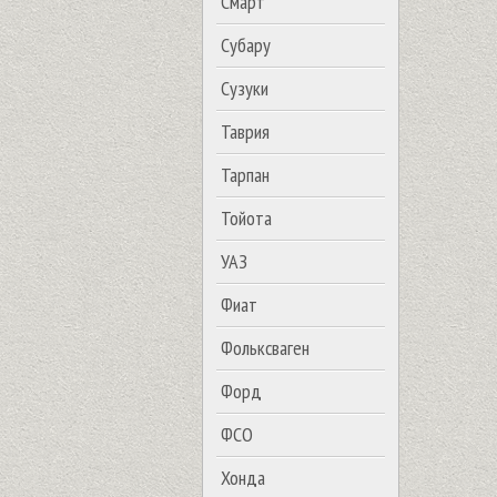
Смарт
Субару
Сузуки
Таврия
Тарпан
Тойота
УАЗ
Фиат
Фольксваген
Форд
ФСО
Хонда