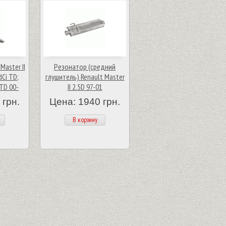
Master II
Резонатор (средний
Ci TD;
глушитель) Renault Master
 TD 00-
II 2.5D 97-01
 грн.
Цена: 1940 грн.
В корзину