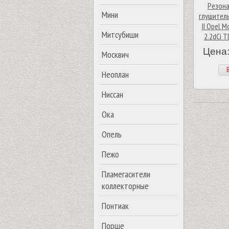
Резона
Мини
глушитель
II Opel M
Митсубиши
2.2dCi T
Цена:
Москвич
В
Неоплан
Ниссан
Ока
Опель
Пежо
Пламегасители
коллекторные
Понтиак
Порше