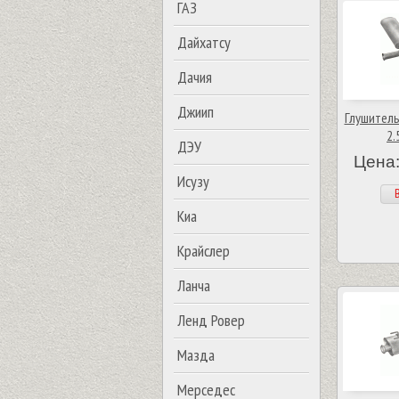
ГАЗ
Дайхатсу
Дачия
Джиип
Глушитель 
2.
ДЭУ
Цена:
Исузу
В
Киа
Крайслер
Ланча
Ленд Ровер
Мазда
Мерседес