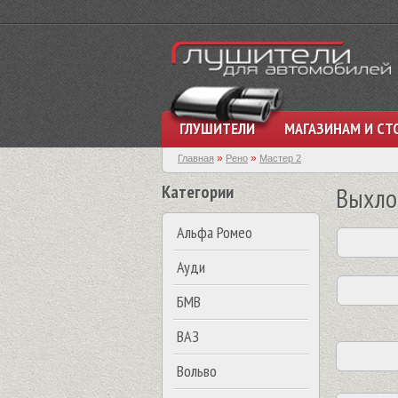
ГЛУШИТЕЛИ
МАГАЗИНАМ И СТ
»
»
Главная
Рено
Мастер 2
Категории
Выхло
Альфа Ромео
Ауди
БМВ
ВАЗ
Вольво