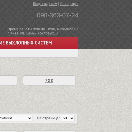
|
Вход с паролем
Регистрация
098-363-07-24
Время работы 9:00 до 18:00, выходной Вс
г. Киев, ул. Семьи Хохловых, 8
ИЕ ВЫХЛОПНЫХ СИСТЕМ
2.8 D
На странице: