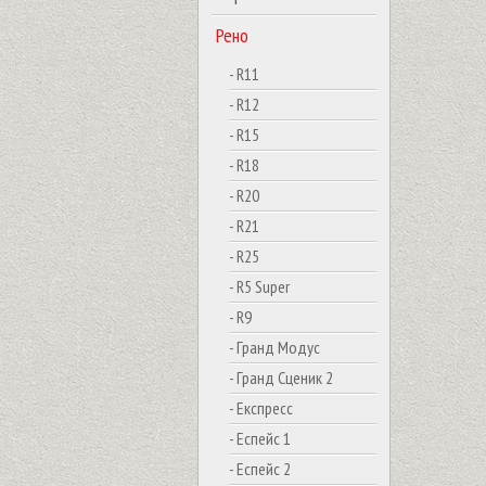
Рено
- R11
- R12
- R15
- R18
- R20
- R21
- R25
- R5 Super
- R9
- Гранд Модус
- Гранд Сценик 2
- Експресс
- Еспейс 1
- Еспейс 2