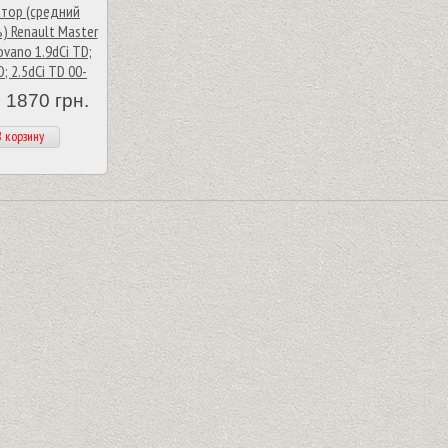
тор (средний
) Renault Master
ovano 1.9dCi TD;
D; 2.5dCi TD 00-
 1870 грн.
 корзину