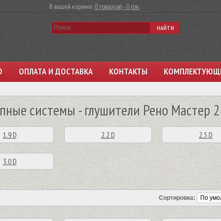
В вашей корзине:
0 товар(ов) - 0 грн.
НАЙТИ
О
ОПЛАТА И ДОСТАВКА
КОНТАКТЫ
КОМПЛЕКТУЮЩ
пные системы - глушители Рено Мастер 2
1.9 D
2.2 D
2.5 D
3.0 D
Сортировка: