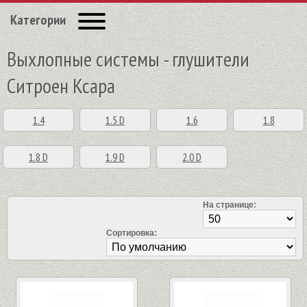
Категории
Выхлопные системы - глушители
Ситроен Ксара
1.4
1.5 D
1.6
1.8
1.8 D
1.9 D
2.0 D
На странице:
Сортировка: