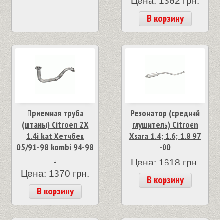
Цена: 1362 грн.
В корзину
Приемная труба
Резонатор (средний
(штаны) Citroen ZX
глушитель) Citroen
1.4i kat Хетчбек
Xsara 1.4; 1.6; 1.8 97
05/91-98 kombi 94-98
-00
.
Цена: 1618 грн.
Цена: 1370 грн.
В корзину
В корзину