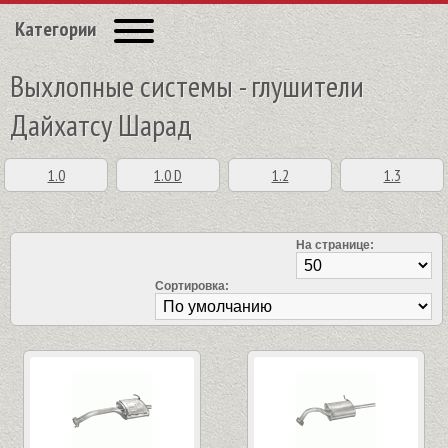
Категории
Выхлопные системы - глушители
Дайхатсу Шарад
1.0
1.0 D
1.2
1.3
На странице:
Сортировка: