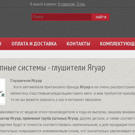
В вашей корзине:
0 товар(ов) - 0 грн.
НАЙТИ
О
ОПЛАТА И ДОСТАВКА
КОНТАКТЫ
КОМПЛЕКТУЮЩ
пные системы - глушители Ягуар
Глушители Ягуар
Хотя автомобили британского бренда
Ягуар
и не очень распространен
являетесь счастливым владельцем такого авто, и вам требуется приоб
то ее вы можете заказать у нас в интернет магазине.
висимости от модели этого производителя и года ее выпуска, вашему вним
натор Ягуар, приемная труба (штаны) Ягуар
, другие детали, а также соотв
изделия будут в точности соответствовать оригинальным, а для продукции пол
лнительно покрываются алюминиевым слоем, что значительно увеличивает их