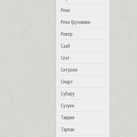
Рено
Рено Грузовики
Ровер
Сааб
Сеат
Ситроен
Смарт
Субару
Сузуки
Таврия
Тарпан