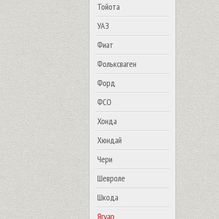
Тойота
УАЗ
Фиат
Фольксваген
Форд
ФСО
Хонда
Хюндай
Чери
Шевроле
Шкода
Ягуар