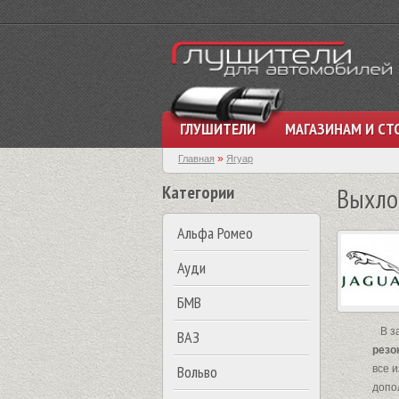
ГЛУШИТЕЛИ
МАГАЗИНАМ И СТ
»
Главная
Ягуар
Категории
Выхло
Альфа Ромео
Ауди
БМВ
В за
ВАЗ
резо
Вольво
все 
допо