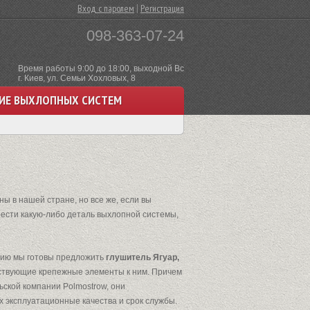
|
Вход с паролем
Регистрация
098-363-07-24
Время работы 9:00 до 18:00, выходной Вс
г. Киев, ул. Семьи Хохловых, 8
ИЕ ВЫХЛОПНЫХ СИСТЕМ
ы в нашей стране, но все же, если вы
рести какую-либо деталь выхлопной системы,
анию мы готовы предложить
глушитель Ягуар,
етствующие крепежные элементы к ним. Причем
ьской компании Polmostrow, они
 эксплуатационные качества и срок службы.