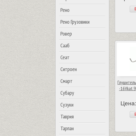
В
Рено
Рено Грузовики
Ровер
Сааб
Сеат
Ситроен
Смарт
Глушитель 
-16Vkat.
Субару
Цена:
Сузуки
В
Таврия
Тарпан