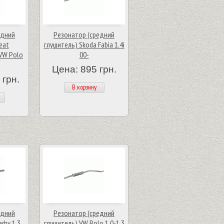
едний
Резонатор (средний
eat
глушитель) Skoda Fabia 1.4i
/VW Polo
00-
Цена: 895 грн.
 грн.
В корзину
едний
Резонатор (средний
rby 1.3
глушитель) VW Polo 1.0-1.3