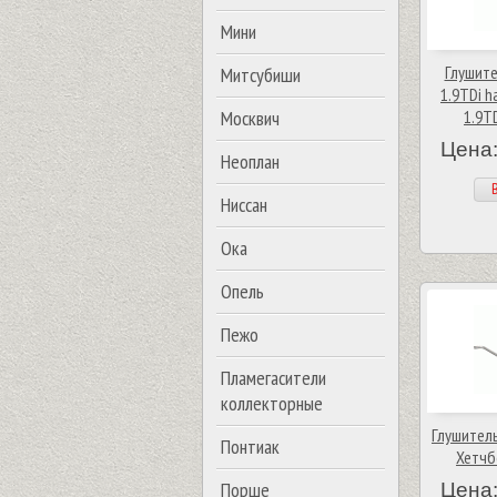
Мини
Глушите
Митсубиши
1.9TDi ha
Москвич
1.9TD
Цена:
Неоплан
В
Ниссан
Ока
Опель
Пежо
Пламегасители
коллекторные
Глушитель
Понтиак
Хетчб
Порше
Цена: