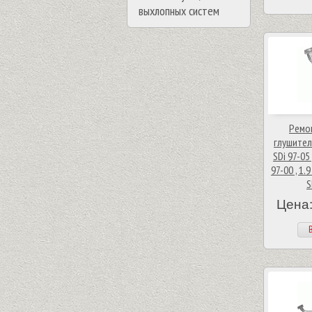
выхлопных систем
Ремо
глушител
SDi 97-05 
97-00 , 1.9
S
Цена:
В