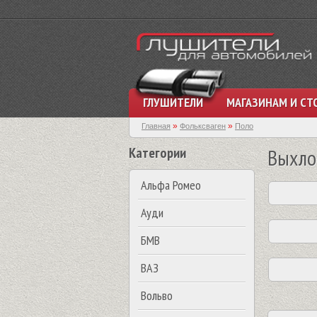
ГЛУШИТЕЛИ
МАГАЗИНАМ И СТ
»
»
Главная
Фольксваген
Поло
Категории
Выхло
Альфа Ромео
Ауди
БМВ
ВАЗ
Вольво