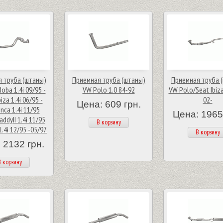
 труба (штаны)
Приемная труба (штаны)
Приемная труба 
oba 1.4i 09/95 -
VW Polo 1.0 84-92
VW Polo/Seat Ibiza
biza 1.4i 06/95 -
02-
Цена: 609 грн.
Inca 1.4i 11/95
Цена: 1965
addyII 1.4i 11/95
В корзину
1.4i 12/95 -05/97
В корзину
 2132 грн.
 корзину