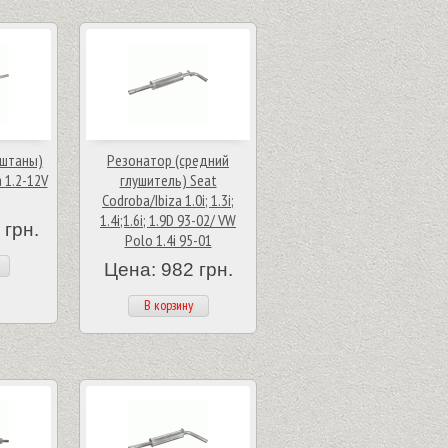
(штаны)
Резонатор (средний
 1.2-12V
глушитель) Seat
Codroba/Ibiza 1.0i; 1.3i;
1.4i;1.6i; 1.9D 93-02/ VW
 грн.
Polo 1.4i 95-01
Цена: 982 грн.
В корзину