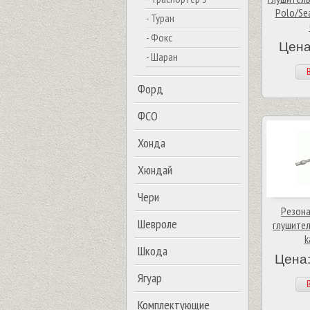
Polo/Sea
- Туран
- Фокс
Цена
- Шаран
В
Форд
ФСО
Хонда
Хюндай
Чери
Резона
Шевроле
глушител
k
Шкода
Цена:
Ягуар
В
Комплектующие