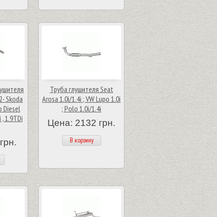
лушителя
Труба глушителя Seat
02- Skoda
Arosa 1.0i/1.4i ; VW Lupo 1.0i
o Diesel
; Polo 1.0i/1.4i
 , 1.9TDi
Цена: 2132 грн.
В корзину
грн.