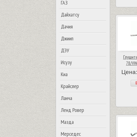
ГАЗ
Дайхатсу
Дачия
Джиип
ДЭУ
Глушите
Исузу
78/VW
Цена:
Киа
В
Крайслер
Ланча
Ленд Ровер
Мазда
Мерседес