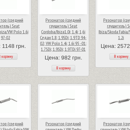
тор (средний
Резонатор (средний
Резонатор (ср
итель) Seat
глушитель) Seat
глушитель) S
biza/VW Polo 1.6i
Cordoba/Ibiza1.0i; 1.4i; 1,6i
Ibiza/Skoda Fabia
97-02
Седан;1.8; 1.9SDi; 1.9TD 94-
1.2i
02; VW Polo 1.4i; 1.6i 95 -01;
 1148 грн.
Цена: 2572
1.7SDi; 1.9SDi; 1.9TDi 97-01
 корзину
В корзину
Цена: 982 грн.
В корзину
тор (средний
Резонатор (средний
Резонатор (ср
) Skoda Fabia/VW
глушитель) VW Derby
глушитель) VW De