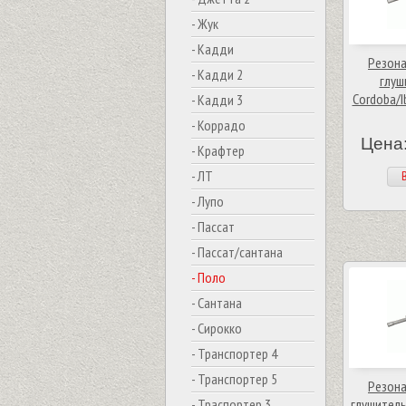
- Жук
- Кадди
Резона
- Кадди 2
глуш
Cordoba/I
- Кадди 3
- Коррадо
Цена:
- Крафтер
- ЛТ
В
- Лупо
- Пассат
- Пассат/сантана
- Поло
- Сантана
- Сирокко
- Транспортер 4
- Транспортер 5
Резона
- Траспортер 3
глушитель