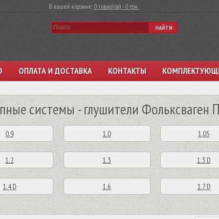
В вашей корзине:
0 товар(ов) - 0 грн.
НАЙТИ
О
ОПЛАТА И ДОСТАВКА
КОНТАКТЫ
КОМПЛЕКТУЮЩ
пные системы - глушители Фольксваген 
0.9
1.0
1.05
1.2
1.3
1.3 D
1.4 D
1.6
1.7 D