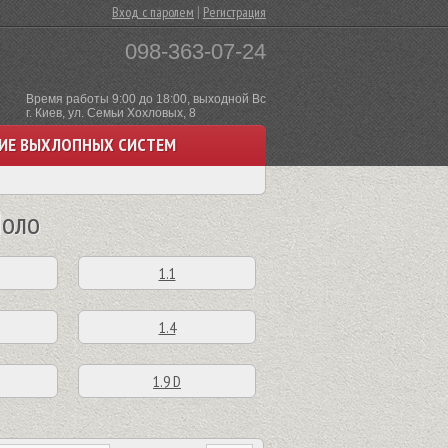
|
Вход с паролем
Регистрация
098-363-07-24
Время работы 9:00 до 18:00, выходной Вс
г. Киев, ул. Семьи Хохловых, 8
ИЕ ВЫХЛОПНЫХ СИСТЕМ
Поло
1.1
1.4
1.9 D