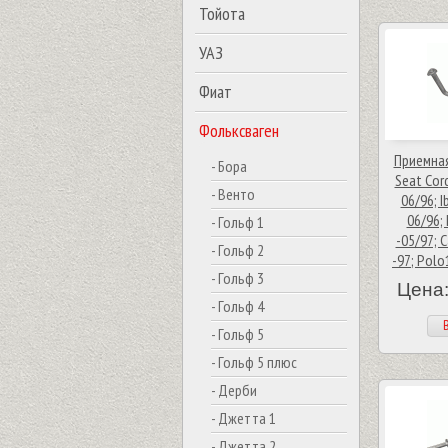
Тойота
УАЗ
Фиат
Фольксваген
Приемная
- Бора
Seat Cord
- Венто
06/96; I
06/96; 
- Гольф 1
-05/97; C
- Гольф 2
-97; Polo
- Гольф 3
Цена:
- Гольф 4
В
- Гольф 5
- Гольф 5 плюс
- Дерби
- Джетта 1
- Джетта 2