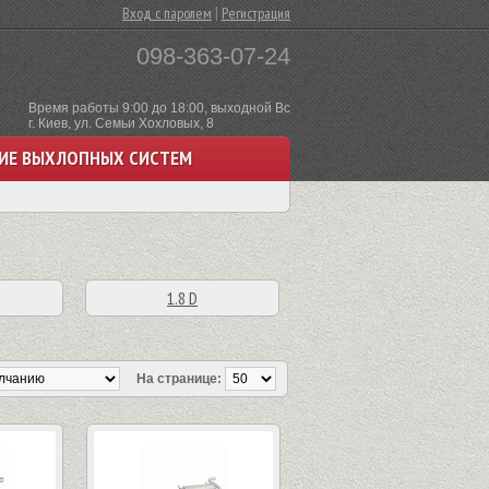
|
Вход с паролем
Регистрация
098-363-07-24
Время работы 9:00 до 18:00, выходной Вс
г. Киев, ул. Семьи Хохловых, 8
ИЕ ВЫХЛОПНЫХ СИСТЕМ
1.8 D
На странице: