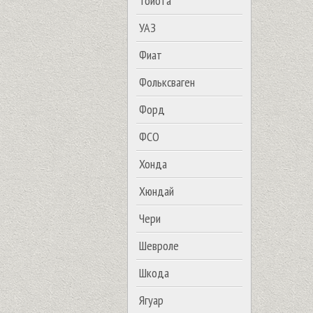
Тойота
УАЗ
Фиат
Фольксваген
Форд
ФСО
Хонда
Хюндай
Чери
Шевроле
Шкода
Ягуар