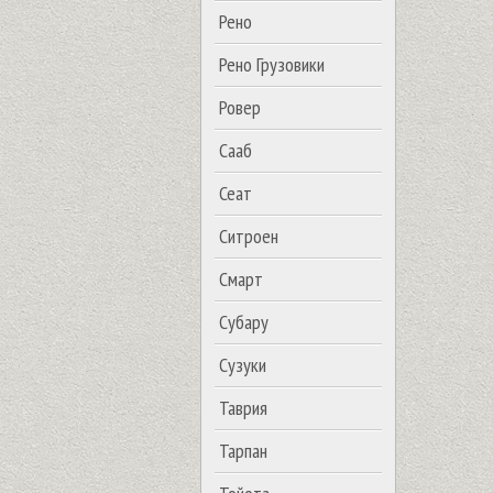
Рено
Рено Грузовики
Ровер
Сааб
Сеат
Ситроен
Смарт
Субару
Сузуки
Таврия
Тарпан