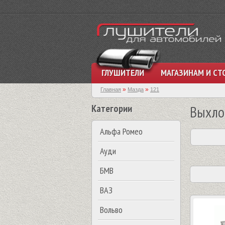
ГЛУШИТЕЛИ
МАГАЗИНАМ И СТ
»
»
Главная
Мазда
121
Категории
Выхло
Альфа Ромео
Ауди
БМВ
ВАЗ
Вольво