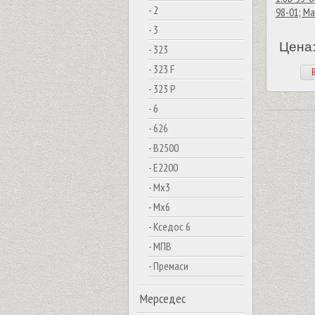
- 2
98-01; Ma
- 3
Цена:
- 323
- 323 F
В
- 323 P
- 6
- 626
- B2500
- E2200
- Mx3
- Mx6
- Кседос 6
- МПВ
- Премаси
Мерседес