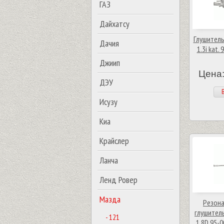
ГАЗ
Дайхатсу
Глушитель 
Дачия
1.3i kat.
Джиип
Цена:
ДЭУ
В
Исузу
Киа
Крайслер
Ланча
Ленд Ровер
Мазда
Резона
глушитель)
- 121
1.8D 95-0