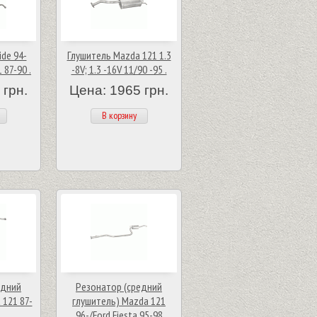
ide 94-
Глушитель Mazda 121 1.3
 87-90 .
-8V; 1.3 -16V 11/90 -95 .
 грн.
Цена: 1965 грн.
В корзину
едний
Резонатор (средний
 121 87-
глушитель) Mazda 121
96-/Ford Fiesta 95-98