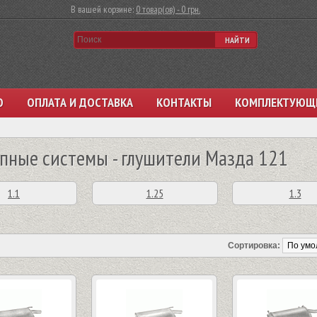
В вашей корзине:
0 товар(ов) - 0 грн.
НАЙТИ
О
ОПЛАТА И ДОСТАВКА
КОНТАКТЫ
КОМПЛЕКТУЮЩ
пные системы - глушители Мазда 121
1.1
1.25
1.3
Сортировка: