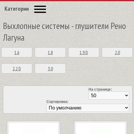
Категории
Выхлопные системы - глушители Рено
Лагуна
1.6
1.8
1.9 D
2.0
2.2 D
3.0
На странице:
Сортировка: