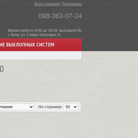
|
Вход с паролем
Регистрация
098-363-07-24
Время работы 9:00 до 18:00, выходной Вс
г. Киев, ул. Семьи Хохловых, 8
ИЕ ВЫХЛОПНЫХ СИСТЕМ
20
На странице: