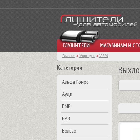
ГЛУШИТЕЛИ
МАГАЗИНАМ И СТ
»
»
Главная
Мерседес
V 220
Категории
Выхло
Альфа Ромео
Ауди
БМВ
ВАЗ
Вольво