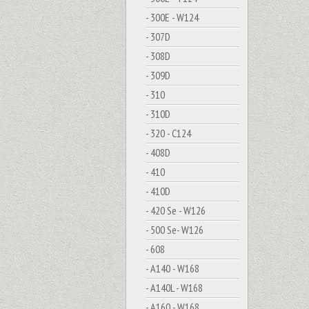
- 300E - W124
- 307D
- 308D
- 309D
- 310
- 310D
- 320 - C124
- 408D
- 410
- 410D
- 420 Se - W126
- 500 Se- W126
- 608
- A140 - W168
- A140L - W168
- A160 - W168