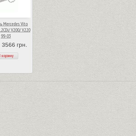
ь Mercedes Vito
12CDi/ V200/ V220
99-03
 3566 грн.
 корзину