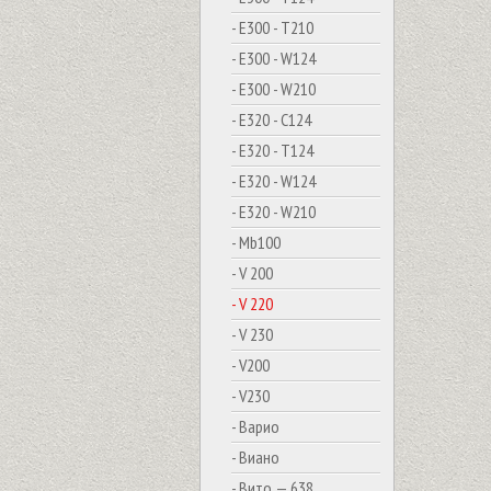
- E300 - T210
- E300 - W124
- E300 - W210
- E320 - C124
- E320 - T124
- E320 - W124
- E320 - W210
- Mb100
- V 200
- V 220
- V 230
- V200
- V230
- Варио
- Виано
- Вито — 638