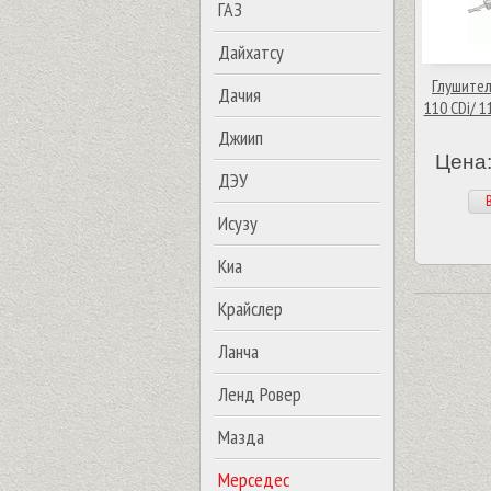
ГАЗ
Дайхатсу
Глушител
Дачия
110 CDi/ 1
Джиип
Цена:
ДЭУ
В
Исузу
Киа
Крайслер
Ланча
Ленд Ровер
Мазда
Мерседес