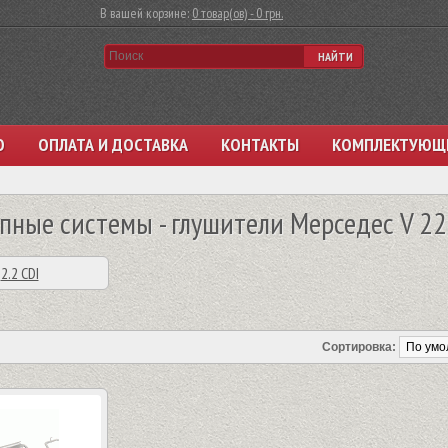
В вашей корзине:
0 товар(ов) - 0 грн.
НАЙТИ
О
ОПЛАТА И ДОСТАВКА
КОНТАКТЫ
КОМПЛЕКТУЮЩ
пные системы - глушители Мерседес V 2
2.2 CDI
Сортировка: