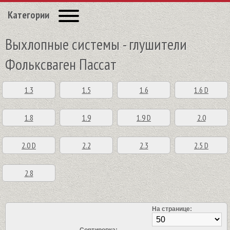
Категории
Выхлопные системы - глушители
Фольксваген Пассат
1.3
1.5
1.6
1.6 D
1.8
1.9
1.9 D
2.0
2.0 D
2.2
2.3
2.5 D
2.8
На странице: