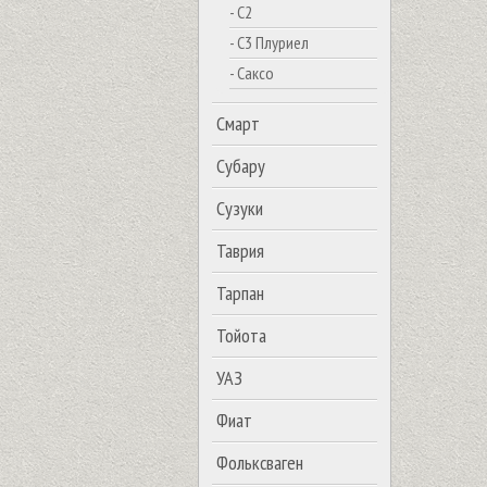
- С2
- С3 Плуриел
- Саксо
Смарт
Субару
Сузуки
Таврия
Тарпан
Тойота
УАЗ
Фиат
Фольксваген