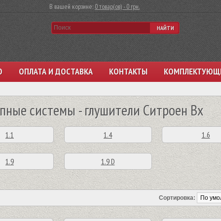
В вашей корзине:
0 товар(ов) - 0 грн.
НАЙТИ
О
ОПЛАТА И ДОСТАВКА
КОНТАКТЫ
КОМПЛЕКТУЮЩ
пные системы - глушители Ситроен Bx
1.1
1.4
1.6
1.9
1.9 D
Сортировка: