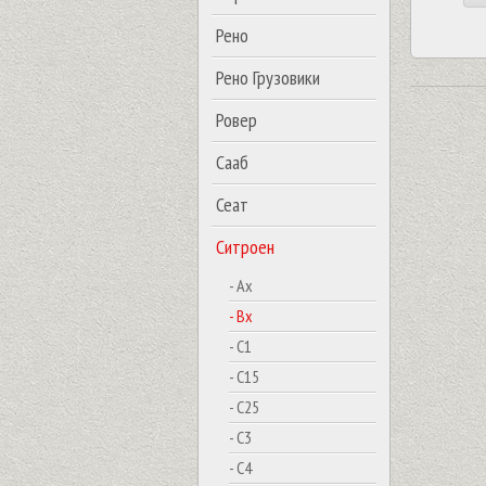
Рено
Рено Грузовики
Ровер
Сааб
Сеат
Ситроен
- Ax
- Bx
- C1
- C15
- C25
- C3
- C4