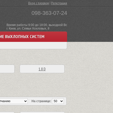
|
Вход с паролем
Регистрация
098-363-07-24
Время работы 9:00 до 18:00, выходной Вс
г. Киев, ул. Семьи Хохловых, 8
ИЕ ВЫХЛОПНЫХ СИСТЕМ
1.8 D
На странице: