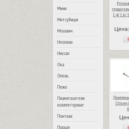
Резона
Мини
глушитель
1.4/ 1.6/ 
Митсубиши
Цена:
Москвич
В
Неоплан
Ниссан
Ока
Опель
Пежо
Приемная
Пламегасители
Citroen
коллекторные
0
Понтиак
Цен
Порше
В