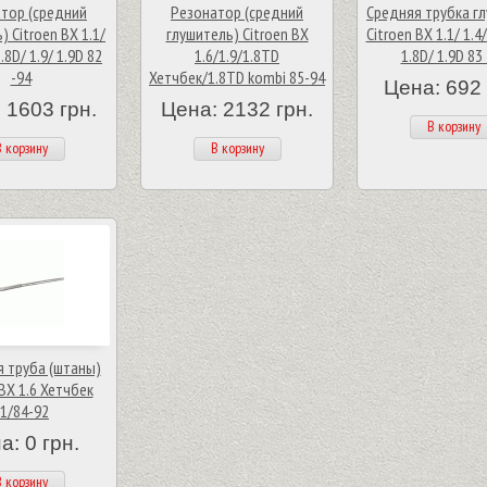
тор (средний
Резонатор (средний
Средняя трубка г
) Citroen BX 1.1/
глушитель) Citroen BX
Citroen BX 1.1/ 1.4/
1.8D/ 1.9/ 1.9D 82
1.6/1.9/1.8TD
1.8D/ 1.9D 83
-94
Хетчбек/1.8TD kombi 85-94
Цена: 692 
 1603 грн.
Цена: 2132 грн.
В корзину
 корзину
В корзину
 труба (штаны)
 BX 1.6 Хетчбек
1/84-92
а: 0 грн.
 корзину