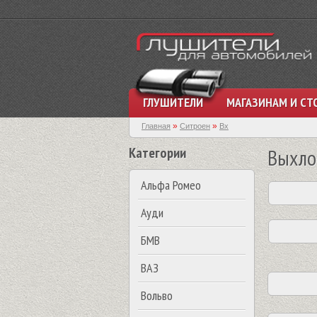
ГЛУШИТЕЛИ
МАГАЗИНАМ И СТ
»
»
Главная
Ситроен
Bx
Категории
Выхло
Альфа Ромео
Ауди
БМВ
ВАЗ
Вольво