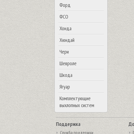
Форд
ФСО
Хонда
Хюндай
Чери
Шевроле
Шкода
Ягуар
Комплектующие
выхлопных систем
Поддержка
До
Служба поддержки