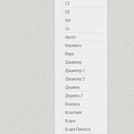
- C5
- C8
- Xm
- Zx
- Аксел
- Берлинго
- Вира
- Джампер
- Джампер 2
- Джампер 3
- Джампи
- Джумпо 2
- Евасион
- Ксантияя
- Ксара
- Ксара Пикассо