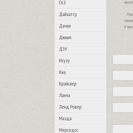
ГАЗ
эксп
Дайхатсу
При 
типо
Дачия
У ва
Джиип
ДЭУ
Исузу
Киа
Крайслер
Ланча
Ленд Ровер
Мазда
Мерседес