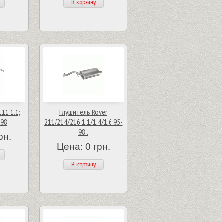
В корзину
11 1.1;
Глушитель Rover
-98
211/214/216 1.1/1.4/1.6 95-
98 .
рн.
Цена: 0 грн.
В корзину