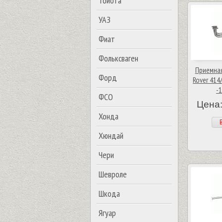
Тойота
УАЗ
Фиат
Фольксваген
Приемная
Форд
Rover 414/
-
ФСО
Цена:
Хонда
В
Хюндай
Чери
Шевроле
Шкода
Ягуар