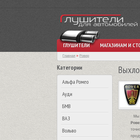
ГЛУШИТЕЛИ
МАГАЗИНАМ И СТ
»
Главная
Ровер
Категории
Выхло
Альфа Ромео
Ауди
БМВ
Мы м
ВАЗ
Рове
Вольво
точн
прод