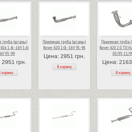
 труба (штаны)
Приемная труба (штаны)
Приемная труба 
416 1.4i -16V 1.6i
Rover 420 2.0i -16V 91-96
Rover 420 2.0 TD H
16V 95-99
05/95-11/9
Цена: 2951 грн.
 2951 грн.
Цена: 2163
В корзину
 корзину
В корзину