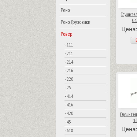
Рено
Глушител
04
Рено Грузовики
Цена:
Ровер
В
- 111
- 211
- 214
- 216
- 220
- 25
- 414
- 416
- 420
Глушитель
16
- 45
Цена:
- 618