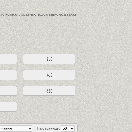
о номеру с моделью, годом выпуска, а также
216
416
620
На странице: