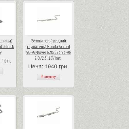
(штаны)
Резонатор (средний
atchback
глушитель) Honda Accord
9
90-98/Rover 620/623 93-96
2.0i/2.3i 16V kat .
 грн.
Цена: 1940 грн.
В корзину