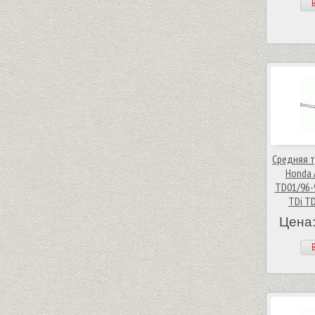
В
Средняя т
Honda 
TD01/96-9
TDi TD
Цена:
В