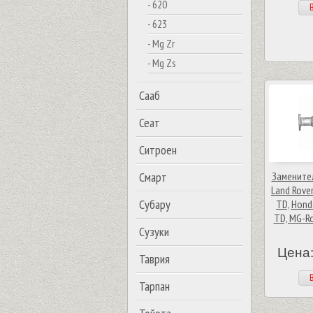
- 620
В
- 623
- Mg Zr
- Mg Zs
Сааб
Сеат
Ситроен
Смарт
Замените
Land Rover
Субару
TD, Hond
TD, MG-Ro
Сузуки
Цена:
Таврия
В
Тарпан