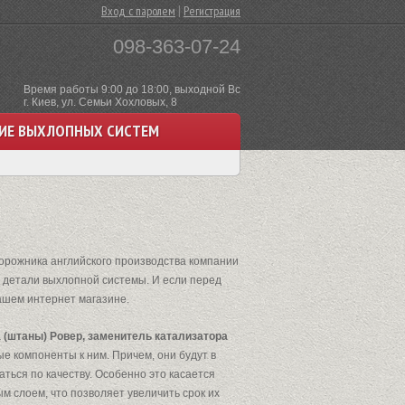
|
Вход с паролем
Регистрация
098-363-07-24
Время работы 9:00 до 18:00, выходной Вс
г. Киев, ул. Семьи Хохловых, 8
ИЕ ВЫХЛОПНЫХ СИСТЕМ
рожника английского производства компании
й детали выхлопной системы. И если перед
нашем интернет магазине.
а (штаны) Ровер, заменитель катализатора
ые компоненты к ним. Причем, они будут в
ться по качеству. Особенно это касается
м слоем, что позволяет увеличить срок их