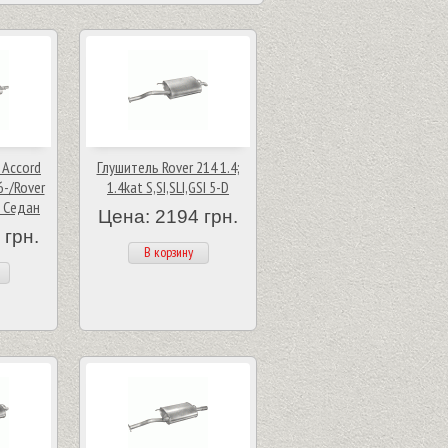
 Accord
Глушитель Rover 214 1.4;
6-/Rover
1.4kat S,SI,SLI,GSI 5-D
t Седан
Цена: 2194 грн.
 грн.
В корзину