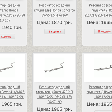
тор (средний
Резонатор (средний
Резонатор (ср
тель) Honda
глушитель) Honda Concerto
глушитель) R
ver 620/623 96-98
89-95 1.5i-1.6i 16V
211/214/216 1.4 16
2.0i 16V
Цена: 1870 грн.
Цена: 1965
 1940 грн.
В корзину
В корзину
 корзину
тор (средний
Резонатор (средний
Резонатор (ср
 Rover 414/416 Si
глушитель) Rover 420 2.0i
глушитель) Rover 
V 1.6i -16V 95-99 .
-16V 05/95 -97; 2.0i -16V
-16V 12/99-
06/97 - 99
 1965 грн.
Цена: 1965
Цена: 1965 грн.