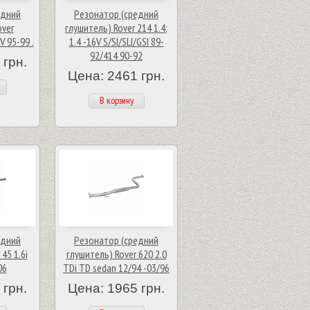
едний
Резонатор (средний
over
глушитель) Rover 214 1.4;
V 95-99 .
1.4 -16V S/SI/SLI/GSI 89-
92/414 90-92
 грн.
Цена: 2461 грн.
В корзину
едний
Резонатор (средний
45 1.6i
глушитель) Rover 620 2.0
06
TDi TD sedan 12/94 -03/96
 грн.
Цена: 1965 грн.