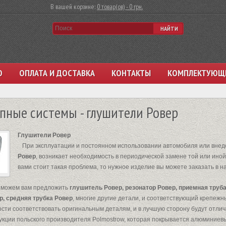
В вашей корзине:
0 товар(ов) - 0 грн.
НАЙТИ
О
ОПЛАТА И ДОСТАВКА
КОНТАКТЫ
КОМПЛЕКТУЮЩ
пные системы - глушители Ровер
Глушители Ровер
При эксплуатации и постоянном использовании автомобиля или внедо
Ровер
, возникает необходимость в периодической замене той или ино
вами стоит такая проблема, то нужное изделие вы можете заказать в 
ожем вам предложить
глушитель Ровер, резонатор Ровер, приемная труб
р, средняя трубка Ровер
, многие другие детали, и соответствующий крепежн
ости соответствовать оригинальным деталям, и в лучшую сторону будут отлича
укции польского производителя Polmostrow, которая покрывается алюминиевы