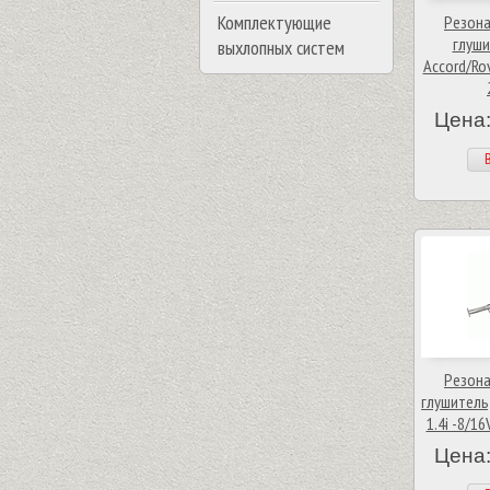
Комплектующие
Резона
глуши
выхлопных систем
Accord/Ro
Цена:
В
Резона
глушитель)
1.4i -8/16
Цена: