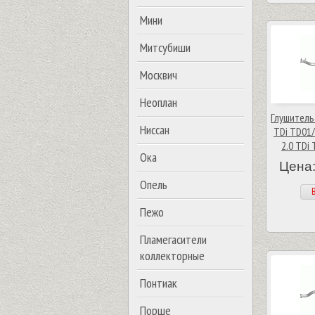
Мини
Митсубиши
Москвич
Неоплан
Глушитель
Ниссан
TDi TD01/
2.0 TDi
Ока
Цена:
Опель
В
Пежо
Пламегасители
коллекторные
Понтиак
Порше