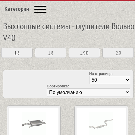
Категории
Выхлопные системы - глушители Вольво
V40
1.6
1.8
1.9 D
2.0
На странице:
Сортировка: