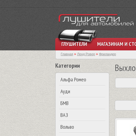
ГЛУШИТЕЛИ
МАГАЗИНАМ И СТ
»
»
Главная
Ленд Ровер
Фриландер
Категории
Выхло
Альфа Ромео
Ауди
БМВ
ВАЗ
Вольво