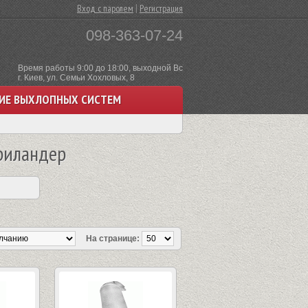
|
Вход с паролем
Регистрация
098-363-07-24
Время работы 9:00 до 18:00, выходной Вс
г. Киев, ул. Семьи Хохловых, 8
ИЕ ВЫХЛОПНЫХ СИСТЕМ
риландер
На странице: