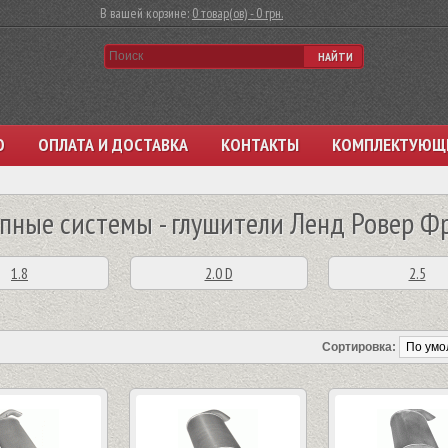
В вашей корзине:
0 товар(ов) - 0 грн.
НАЙТИ
О
ОПЛАТА И ДОСТАВКА
КОНТАКТЫ
КОМПЛЕКТУЮЩ
пные системы - глушители Ленд Ровер Ф
1.8
2.0 D
2.5
Сортировка: