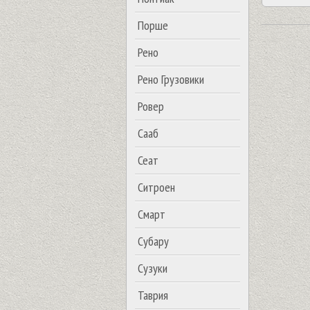
Порше
Рено
Рено Грузовики
Ровер
Сааб
Сеат
Ситроен
Смарт
Субару
Сузуки
Таврия