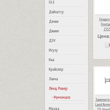
ГАЗ
Дайхатсу
Глушит
Дачия
Freela
2555
Джиип
Цена:
ДЭУ
В
Исузу
Киа
Крайслер
Ланча
Ленд Ровер
- Фриландер
Замените
Land Rover
Мазда
TD, Hond