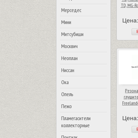
TD, MG-Ro
Мерседес
Цена:
Мини
В
Митсубиши
Москвич
Неоплан
Ниссан
Ока
Резона
Опель
глушите
Freelande
Пежо
Пламегасители
Цена:
коллекторные
В
Понтиак