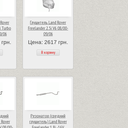
 Rover
Глушитель Land Rover
i Turbo
Freelander 2.5i V6 08/00-
9/06
09/06
 грн.
Цена: 2617 грн.
В корзину
едний
Резонатор (средний
 Rover
глушитель) Land Rover
6V 08/00-
Freelander 1.8i -16V