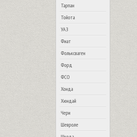
Тарпан
Тойота
УАЗ
Фиат
Фольксваген
Форд
ФСО
Хонда
Хюндай
Чери
Шевроле
Шкода