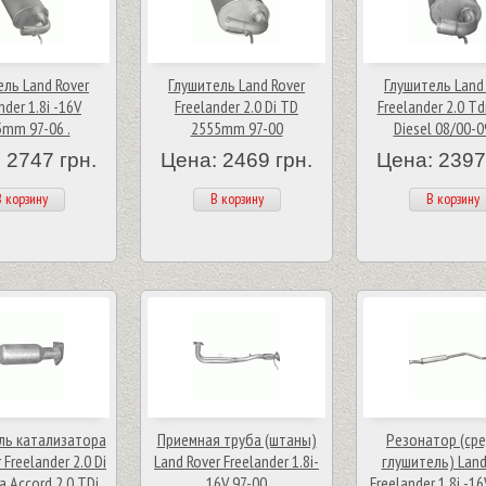
ель Land Rover
Глушитель Land Rover
Глушитель Land
nder 1.8i -16V
Freelander 2.0 Di TD
Freelander 2.0 Td
mm 97-06 .
2555mm 97-00
Diesel 08/00-0
 2747 грн.
Цена: 2469 грн.
Цена: 2397
 корзину
В корзину
В корзину
ль катализатора
Приемная труба (штаны)
Резонатор (ср
 Freelander 2.0 Di
Land Rover Freelander 1.8i-
глушитель) Land
a Accord 2.0 TDi
16V 97-00
Freelander 1.8i -1