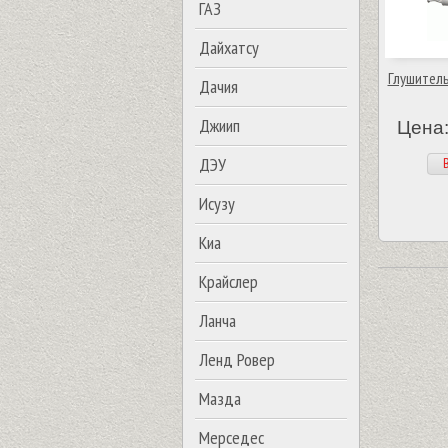
ГАЗ
Дайхатсу
Глушитель
Дачия
Джиип
Цена:
ДЭУ
В
Исузу
Киа
Крайслер
Ланча
Ленд Ровер
Мазда
Мерседес