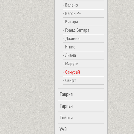
- Балено
- Вагон Р+
- Витара
- Гранд Витара
- Джимни
- Игнис
- Лиана
- Марути
- Самурай
- Свифт
Таврия
Тарпан
Тойота
УАЗ