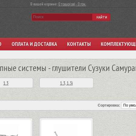
В вашей корзине:
0 товар(ов) - 0 грн.
НАЙТИ
О
ОПЛАТА И ДОСТАВКА
КОНТАКТЫ
КОМПЛЕКТУЮЩ
пные системы - глушители Сузуки Самура
1.3
1.3, 1.3i
Сортировка: