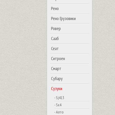
Рено
Рено Грузовики
Ровер
Сааб
Сеат
Ситроен
Смарт
Субару
Сузуки
- Sj413
- Sx4
- Алто