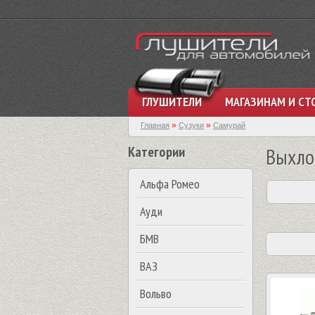
ГЛУШИТЕЛИ
МАГАЗИНАМ И СТ
»
»
Главная
Сузуки
Самурай
Категории
Выхло
Альфа Ромео
Ауди
БМВ
ВАЗ
Вольво