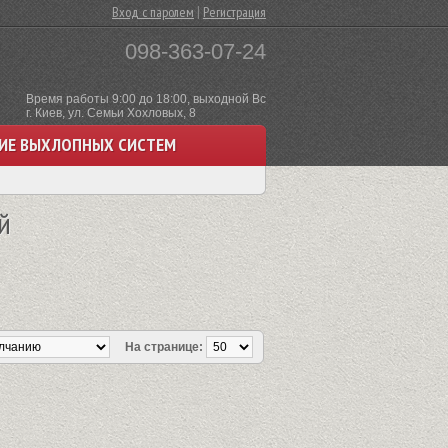
|
Вход с паролем
Регистрация
098-363-07-24
Время работы 9:00 до 18:00, выходной Вс
г. Киев, ул. Семьи Хохловых, 8
ИЕ ВЫХЛОПНЫХ СИСТЕМ
й
На странице: